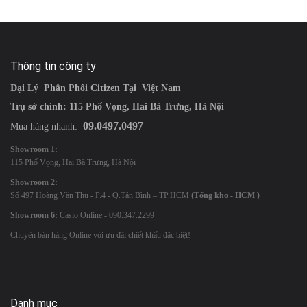
Thông tin công ty
Đại Lý Phân Phối Citizen Tại Việt Nam
Trụ sở chính: 115 Phố Vọng, Hai Bà Trưng, Hà Nội
09.0497.0497
Mua hàng nhanh:
Showroom 1:
115 Phố Vọng, Hai Bà Trưng, Hà Nội
Showroom 2:
Số 497 Hoàng Văn Thụ - P.4 - Q.Tân Bình – TP.HCM
(
Tổng kho - HCM
)
Showroom 6:
Casio Online - 090.347.2299
Chuyên bán hàng Online với ưu đãi chiết khấu đặc biệt!
Danh mục