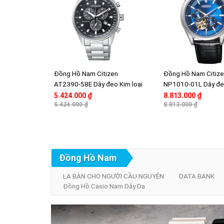
Đồng Hồ Nam Citizen
Đồng Hồ Nam Citiz
AT2390-58E Dây đeo Kim loại
NP1010-01L Dây đe
- Mặt thủy tinh Pha lê hình cầu
Mặt thủy tinh Sapph
5.424.000 ₫
8.813.000 ₫
5.424.000 ₫
8.813.000 ₫
Đồng Hồ Nam
LA BÀN CHO NGƯỜI CẦU NGUYỆN
DATA BANK
Đồng Hồ Casio Nam Dây Da