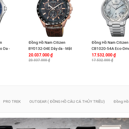
en
Đồng Hồ Nam Citizen
Đồng Hồ Nam Citizen
o Da -
BY0132-04E Dây da - Mặt
CB1020-54A Eco-Driv
ire
kính Sapphire
Kim Loại - Mặt Kính S
20.037.000 ₫
17.532.000 ₫
20.037.000 ₫
17.532.000 ₫
PRO TREK
OUTGEAR ( ĐỒNG HỒ CÂU CÁ THỦY TRIỀU)
Đồng Hồ 