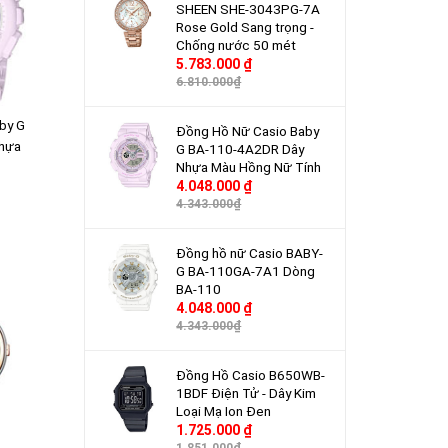
SHEEN SHE-3043PG-7A
Rose Gold Sang trọng -
Chống nước 50 mét
5.783.000 ₫
6.810.000₫
by G
Đồng Hồ Nữ Casio Baby
hựa
G BA-110-4A2DR Dây
Nhựa Màu Hồng Nữ Tính
4.048.000 ₫
4.343.000₫
Đồng hồ nữ Casio BABY-
G BA-110GA-7A1 Dòng
BA-110
4.048.000 ₫
4.343.000₫
Đồng Hồ Casio B650WB-
1BDF Điện Tử - Dây Kim
Loại Mạ Ion Đen
1.725.000 ₫
1.851.000₫