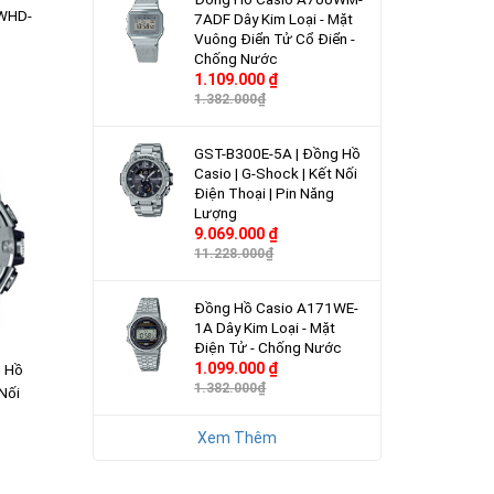
WHD-
7ADF Dây Kim Loại - Mặt
Vuông Điển Tử Cổ Điển -
I - PIN
Chống Nước
1.109.000 ₫
1.382.000₫
GST-B300E-5A | Đồng Hồ
Casio | G-Shock | Kết Nối
Điện Thoại | Pin Năng
Lượng
9.069.000 ₫
11.228.000₫
Đồng Hồ Casio A171WE-
1A Dây Kim Loại - Mặt
Điện Tử - Chống Nước
1.099.000 ₫
g Hồ
1.382.000₫
 Nối
g Lượng
Xem Thêm