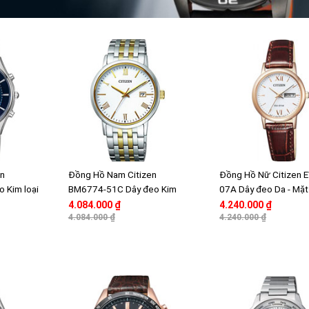
en
Đồng Hồ Nam Citizen
Đồng Hồ Nữ Citizen 
 Kim loại
BM6774-51C Dây đeo Kim
07A Dây đeo Da - Mặt
hire
loại - Mặt thủy tinh Sapphire
tinh Sapphire
4.084.000 ₫
4.240.000 ₫
4.084.000 ₫
4.240.000 ₫