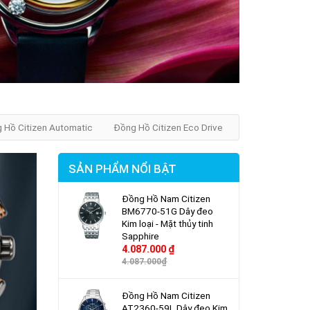
 Hồ Citizen Automatic
Đồng Hồ Citizen Eco Drive
SẢN PHẨM NỔI BẬT
Đồng Hồ Nam Citizen
BM6770-51G Dây đeo
Kim loại - Mặt thủy tinh
Sapphire
4.087.000 ₫
4.087.000₫
Đồng Hồ Nam Citizen
AT2360-59L Dây đeo Kim