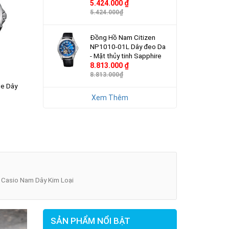
5.424.000 ₫
5.424.000₫
Đồng Hồ Nam Citizen
NP1010-01L Dây đeo Da
- Mặt thủy tinh Sapphire
8.813.000 ₫
8.813.000₫
e Dây
apphire
Xem Thêm
Casio Nam Dây Kim Loại
SẢN PHẨM NỔI BẬT