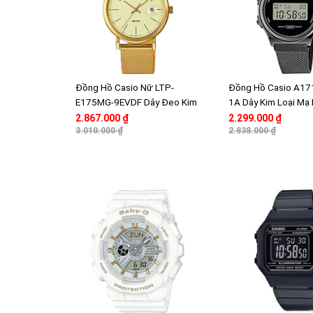
Đồng Hồ Casio Nữ LTP-
Đồng Hồ Casio A1
E175MG-9EVDF Dây Đeo Kim
1A Dây Kim Loại Mạ 
Loại Dạng Lưới Mạ Vàng - Có
Mặt Điện Tử - Chốn
2.867.000 ₫
2.299.000 ₫
Lịch Ngày
3.010.000 ₫
2.838.000 ₫