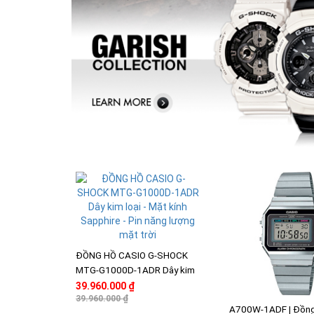
ĐỒNG HỒ CASIO G-SHOCK
MTG-G1000D-1ADR Dây kim
loại - Mặt kính Sapphire - Pin
39.960.000 ₫
năng lượng mặt trời
39.960.000 ₫
A700W-1ADF | Đồn