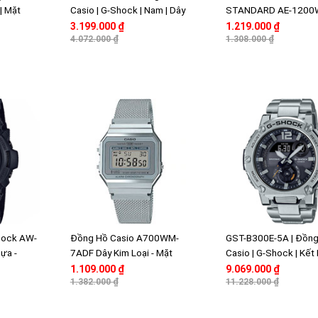
 | Mặt
Casio | G-Shock | Nam | Dây
STANDARD AE-1200
hống Nước
Nhựa | Chống Nước
1AV DÂY ĐEO KIM LOẠ
3.199.000 ₫
1.219.000 ₫
WR20BAR
4.072.000 ₫
10 NĂM
1.308.000 ₫
hock AW-
Đồng Hồ Casio A700WM-
GST-B300E-5A | Đồn
ựa -
7ADF Dây Kim Loại - Mặt
Casio | G-Shock | Kết
Vuông Điển Tử Cổ Điển -
Điện Thoại | Pin Năn
1.109.000 ₫
9.069.000 ₫
Chống Nước
1.382.000 ₫
11.228.000 ₫