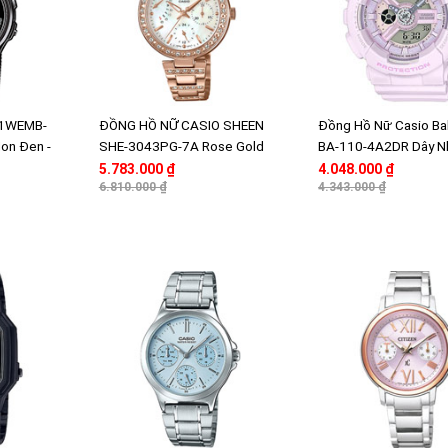
71WEMB-
ĐỒNG HỒ NỮ CASIO SHEEN
Đồng Hồ Nữ Casio Ba
Ion Đen -
SHE-3043PG-7A Rose Gold
BA-110-4A2DR Dây N
g Nước
Sang trọng - Chống nước 50
Màu Hồng Nữ Tính
5.783.000 ₫
4.048.000 ₫
mét
6.810.000 ₫
4.343.000 ₫