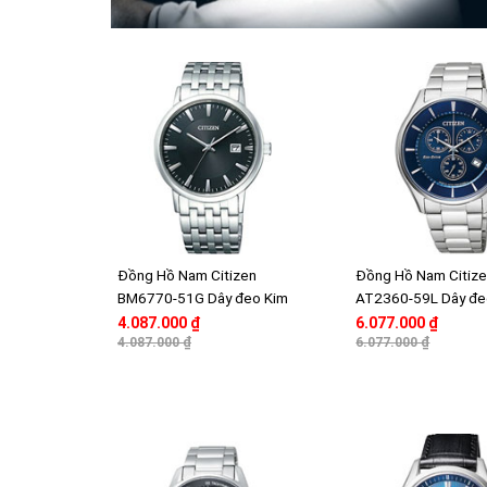
Đồng Hồ Nam Citizen
Đồng Hồ Nam Citiz
BM6770-51G Dây đeo Kim
AT2360-59L Dây đeo
loại - Mặt thủy tinh Sapphire
- Mặt thủy tinh Sapp
4.087.000 ₫
6.077.000 ₫
4.087.000 ₫
6.077.000 ₫