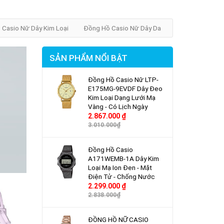
 Casio Nữ Dây Kim Loại
Đồng Hồ Casio Nữ Dây Da
SẢN PHẨM NỔI BẬT
Đồng Hồ Casio Nữ LTP-
E175MG-9EVDF Dây Đeo
Kim Loại Dạng Lưới Mạ
Vàng - Có Lịch Ngày
2.867.000 ₫
3.010.000₫
Đồng Hồ Casio
A171WEMB-1A Dây Kim
Loại Mạ Ion Đen - Mặt
Điện Tử - Chống Nước
2.299.000 ₫
2.838.000₫
ĐỒNG HỒ NỮ CASIO