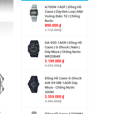
A700W-1ADF | Đồng Hồ
Casio | Dây Kim Loại | Mặt
Vuông Điện Tử | Chống
Nước
890.000 ₫
1.110.000₫
GA-900-1ADR | Đồng Hồ
Casio | G-Shock | Nam |
Dây Nhựa | Chống Nước
WR20BAR
3.199.000 ₫
4.072.000₫
Đồng Hồ Casio G-Shock
AW-591BB-1ADR Dây
Nhựa - Chống Nước
200M
2.359.000 ₫
3.455.000₫
O
Đồng Hồ Casio A700WM-