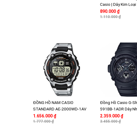
Casio | Dây Kim Loại
Vuông Điện Tử | C
890.000 ₫
1.110.000 ₫
ĐỒNG HỒ NAM CASIO
Đồng Hồ Casio G-S
STANDARD AE-2000WD-1AV
591BB-1ADR Dây Nh
DÂY KIM LOẠI MẶT ĐEN
Chống Nước 200M
1.656.000 ₫
2.359.000 ₫
1.777.000 ₫
3.455.000 ₫