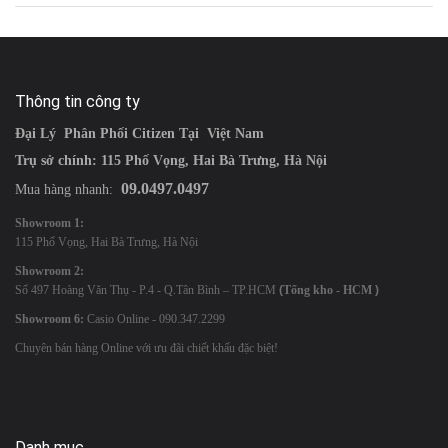
Thông tin công ty
Đại Lý Phân Phối Citizen Tại Việt Nam
Trụ sở chính: 115 Phố Vọng, Hai Bà Trưng, Hà Nội
09.0497.0497
Mua hàng nhanh:
Showroom 1:
115 Phố Vọng, Hai Bà Trưng, Hà Nội
Showroom 2:
Số 497 Hoàng Văn Thụ - P.4 - Q.Tân Bình – TP.HCM
(
Tổng kho - HCM
)
Showroom 6:
Casio Online - 090.347.2299
Chuyên bán hàng Online với ưu đãi chiết khấu đặc biệt!
Danh mục