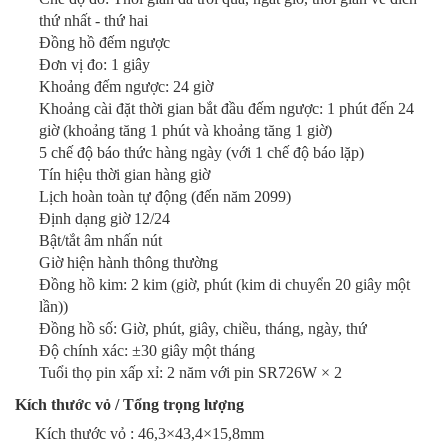
thứ nhất - thứ hai
Đồng hồ đếm ngược
Đơn vị đo: 1 giây
Khoảng đếm ngược: 24 giờ
Khoảng cài đặt thời gian bắt đầu đếm ngược: 1 phút đến 24
giờ (khoảng tăng 1 phút và khoảng tăng 1 giờ)
5 chế độ báo thức hàng ngày (với 1 chế độ báo lặp)
Tín hiệu thời gian hàng giờ
Lịch hoàn toàn tự động (đến năm 2099)
Định dạng giờ 12/24
Bật/tắt âm nhấn nút
Giờ hiện hành thông thường
Đồng hồ kim: 2 kim (giờ, phút (kim di chuyển 20 giây một
lần))
Đồng hồ số: Giờ, phút, giây, chiều, tháng, ngày, thứ
Độ chính xác: ±30 giây một tháng
Tuổi thọ pin xấp xỉ: 2 năm với pin SR726W × 2
Kích thước vỏ / Tổng trọng lượng
Kích thước vỏ : 46,3×43,4×15,8mm