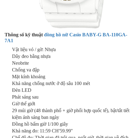
Thông số kỹ thuật
đồng hồ nữ Casio BABY-G BA-110GA-
7A1
Vật liệu vỏ / gờ: Nhựa
Dây đeo bằng nhựa
Neobrite
Chống va đập
Mặt kính khoáng
Khả năng chống nước ở độ sâu 100 mét
Đèn LED
Phát sáng sau
Giờ thế giới
29 múi giờ (48 thành phố + giờ phối hợp quốc tế), bật/tắt tiết
kiệm ánh sáng ban ngày
Đồng hồ bấm giờ 1/100 giây
Khả năng đo: 11:59 CH'59.99''
Chế độ đo: Thời gian đã trôi qua, ngắt giờ, thời gian về đích