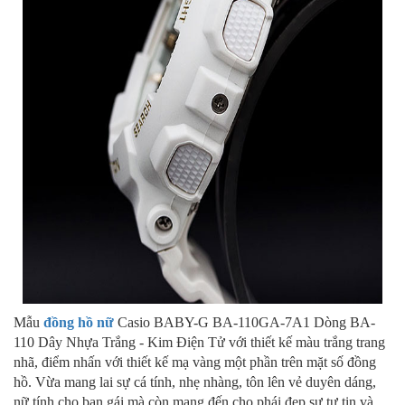
Mẫu
đồng hồ nữ
Casio BABY-G BA-110GA-7A1 Dòng BA-
110 Dây Nhựa Trắng - Kim Điện Tử với thiết kế màu trắng trang
nhã, điểm nhấn với thiết kế mạ vàng một phần trên mặt số đồng
hồ. Vừa mang lai sự cá tính, nhẹ nhàng, tôn lên vẻ duyên dáng,
nữ tính cho bạn gái mà còn mang đến cho phái đẹp sự tự tin và