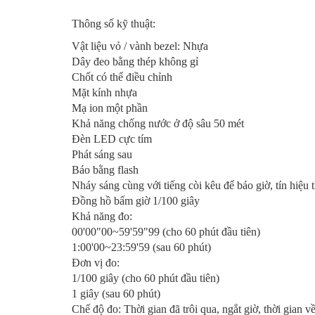
Thông số kỹ thuật:
Vật liệu vỏ / vành bezel: Nhựa
Dây đeo bằng thép không gỉ
Chốt có thể điều chỉnh
Mặt kính nhựa
Mạ ion một phần
Khả năng chống nước ở độ sâu 50 mét
Đèn LED cực tím
Phát sáng sau
Báo bằng flash
Nháy sáng cùng với tiếng còi kêu để báo giờ, tín hiệu 
Đồng hồ bấm giờ 1/100 giây
Khả năng đo:
00'00"00~59'59"99 (cho 60 phút đầu tiên)
1:00'00~23:59'59 (sau 60 phút)
Đơn vị đo:
1/100 giây (cho 60 phút đầu tiên)
1 giây (sau 60 phút)
Chế độ đo: Thời gian đã trôi qua, ngắt giờ, thời gian về