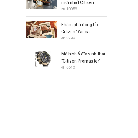
mới nhất Citizen
10058
“wicca (Wicca)” được
phát hành trên toàn
thế giới
Khám phá đồng hồ
Citizen "Wicca
8298
(Wicca)" quyến rũ dành
cho phái đẹp
Mô hình ổ đĩa sinh thái
"Citizen Promaster"
6610
Eco-Drive Aqualand với
đồng hồ đo độ sâu 70
mét