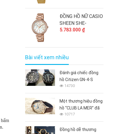
ĐỒNG HỒ NỮ CASIO
SHEEN SHE-
5.783.000 ₫
3043PG-7A Rose
Gold Sang trọng -
Chống nước 50 mét
Bài viết xem nhiều
Đánh giá chiếc đồng
hồ Citizen GN-4-S
14730
đang hót hiện nay
Một thương hiệu đồng
hồ “CLUB LA MER” đã
10717
hồi sinh sau 20 năm
m bấm
n.
Đồng hồ dễ thương