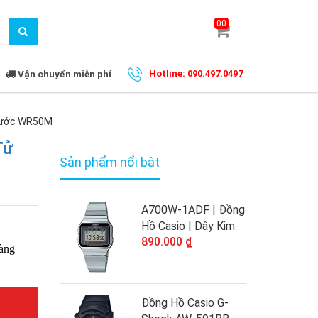
00
Vận chuyển miễn phí
Hotline: 090.497.0497
 Nước WR50M
Tử
Sản phẩm nổi bật
A700W-1ADF | Đồng
Hồ Casio | Dây Kim
890.000 ₫
Loại | Mặt Vuông
àng
Điện Tử | Chống
Nước
Đồng Hồ Casio G-