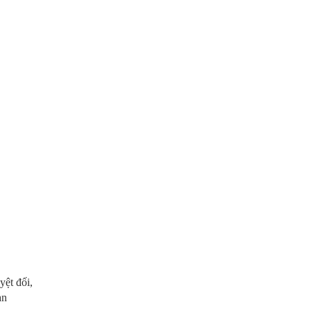
ệt đối,
ạn