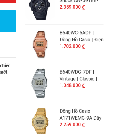
Shock AW-591BB-
2.359.000 ₫
1ADR Dây Nhựa -
Chống Nước 200M
B640WC-5ADF |
Đồng Hồ Casio | Điện
1.702.000 ₫
Tử Cổ Điển | Dây
Kim Loại Mạ Vàng
Hồng | Chống Nước
chiếc
WR50M
B640WDG-7DF |
 mới
Vintage | Classic |
1.048.000 ₫
Đồng hồ | CASIO
Đồng Hồ Casio
A171WEMG-9A Dây
2.259.000 ₫
Kim Loại - Mặt Điện
Tử - Chống Nước