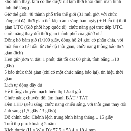
khó nhìn thấy, kim có thể được rút tạm thời khỏi đỉnh màn hình
tinh thể lỏng)
Giờ thế giới: 48 thành phố trên thế giới (31 múi giờ, với chức
năng cài đặt thời gian tiết kiệm ánh sáng ban ngày) + Hiển thị thời
gian UTC (Giờ phối hợp quốc tế), chức năng gọi trực tiếp UTC,
chức năng thay đổi thời gian thành phố của giờ ở nhà
Đồng hồ bấm giờ (1/100 giây, đồng hồ 24 giờ, có phân chia, với
một lần đo bắt đầu từ chế độ thời gian, chức năng thông báo thời
gian đích)
Hẹn giờ (đơn vị đặt: 1 phút, đặt tối đa: 60 phút, tính bằng 1/10
giây)
5 báo thức thời gian (chỉ có một chức năng báo lại), tín hiệu thời
gian
Lịch tự động đầy đủ
Hệ thống chuyển mạch hiển thị 12/24 giờ
Chức năng chuyển đổi âm thanh BẬT / TẮT
Đèn LED (siêu sáng, chức năng chiếu sáng, với thời gian thay đổi
ánh sáng (1,5 giây / 3 giây))
Độ chính xác: Chênh lệch trung bình hàng tháng ± 15 giây
Tuổi thọ pin: khoảng 5 năm
Kích thước (H × W × D): 57,5 ​​× 53,4 × 18,4 mm