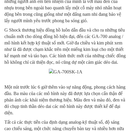
những người anh em tiền nhiệm của mình là với màu đen của
nhựa trong bên ngoài bao quanh lấy một cỗ máy nhỏ nhắn hoạt
động bên trong cũng giống như một đấng nam nhi đang bảo vệ
lấy người mình yêu trước phong ba sóng gió.
G Shock thương hiệu đồng hồ luôn dẫn đầu và cho ra những tiêu
chuẩn mới cho dòng đồng hồ hiện đại, đến các GA-700 analog /
mô hình kết hợp kỹ thuật số mới. Giờ đa chiều và kim phút xem
như là đã được chạm khắc trên một miếng kim loại cho một thiết
kế mạnh mẽ và táo bạo. Các hình thức mới của những chiếc đồng
hồ không chỉ cải thiện đọc, nó cũng dự một cảm giác dẻo dai.
Một nút trước lúc 6 giờ thêm vào sự năng động, phong cách hàng
đầu. Ba màu của các mô hình này đã được lựa chọn cẩn thận để
phản ánh các khái niệm thương hiệu. Màu đen và màu đỏ, đen và
đỏ chụp tinh thần dẻo dai các mô hình này được thiết kế để đại
diện.
Tất cả các thực tiễn của định dạng analog-kỹ thuật số, độ sáng
cao chiếu sáng, một chức năng chuyển bàn tay và nhiều hơn nữa