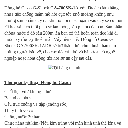
Đồng hồ Casio G-Shock
GA-700SK-1A
với dây đeo làm bằng
nhựa dẻo chống thấm mồ hôi cực tốt, khô thoáng không như
những sản phẩm dây da khi mồ hôi ra sẽ ngấm vào dây sẽ có mùi
rất hôi và theo thời gian sẽ làm hỏng sản phẩm của bạn. Sản phẩm
chống nước ở độ sâu 200m lên bạn có thể hoàn toàn đeo khi đi
mưa hay rửa tay thoải mái. Vậy nên chiếc Đồng hồ Casio G-
Shock GA-700SK-1ADR sẽ trở thành lựa chọn hoàn hảo cho
những người bảo vệ, cho các đội cứu hộ và bất kỳ ai có nghề
nghiệp hoặc hoạt động đòi hỏi sự tin cậy lâu dài.
Thông số kỹ thuật Đồng hồ Casio:
Chất liệu vỏ / khung: nhựa
Ban nhạc nhựa
Cấu trúc chống va đập (chống sốc)
Thủy tinh vô cơ
Chống nước 20 bar
Chức năng rút kim (Nếu kim trùng với màn hình tinh thể lỏng và