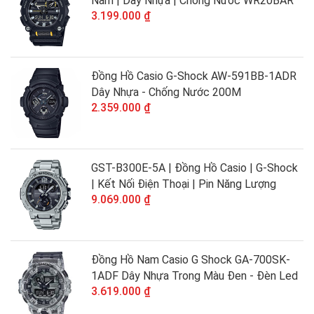
Nam | Dây Nhựa | Chống Nước WR20BAR
3.199.000 ₫
Đồng Hồ Casio G-Shock AW-591BB-1ADR
Dây Nhựa - Chống Nước 200M
2.359.000 ₫
GST-B300E-5A | Đồng Hồ Casio | G-Shock
| Kết Nối Điện Thoại | Pin Năng Lượng
9.069.000 ₫
Đồng Hồ Nam Casio G Shock GA-700SK-
1ADF Dây Nhựa Trong Màu Đen - Đèn Led
3.619.000 ₫
Chiếu Sáng