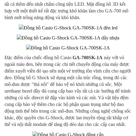
tất cả thêm đến nhất chấm công tiện LED. Mặt đồng hồ 3D kết
hợp với một thiết kế rất đặc trưng khó khăn làm cho GA-700 mô
hình mới trông năng động và khó khăn.
Đặc điểm của chiếc đồng hồ Casio
GA-700SK-1A
này với vỏ
ngoài màu đen, bên trong các chi tiết chuyển động của máy được
điểm xuyết viền đỏ tạo nên một vẻ trường tồn vĩnh cửu cho người
đeo. Đồng hồ G Shock sử dụng một cấu trúc rỗng, trong đó các
mô-đun được "thả nổi" để bảo vệ nó khỏi những cú sốc. Một
urethane bezel đầy đủ cung cấp bao vây tất cả các hướng để tránh
những cú sốc direcrt từ đập vào kính và các nút. Và vật liệu đệm
cung cấp bảo vệ thêm cho các bộ phận quan trọng như bộ dao
động tinh thể bên trong các mô-đun. Những công nghệ chống sốc
khác, độc quyền cho G-Shock, được lan truyền rộng rãi khắp cơ
thể và nội thất module để tăng độ dẻo dai cho các cấp cao nhất.