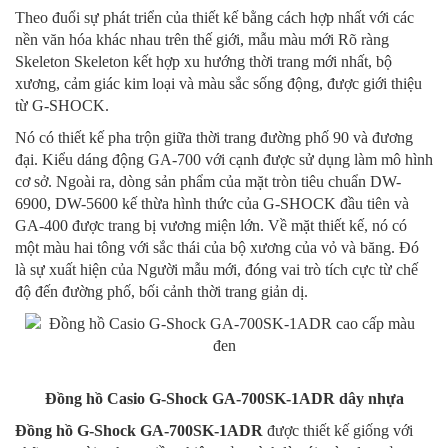
Theo đuổi sự phát triển của thiết kế bằng cách hợp nhất với các
nền văn hóa khác nhau trên thế giới, mẫu màu mới Rõ ràng
Skeleton Skeleton kết hợp xu hướng thời trang mới nhất, bộ
xương, cảm giác kim loại và màu sắc sống động, được giới thiệu
từ G-SHOCK.
Nó có thiết kế pha trộn giữa thời trang đường phố 90 và đương
đại. Kiểu dáng động GA-700 với cạnh được sử dụng làm mô hình
cơ sở. Ngoài ra, dòng sản phẩm của mặt tròn tiêu chuẩn DW-
6900, DW-5600 kế thừa hình thức của G-SHOCK đầu tiên và
GA-400 được trang bị vương miện lớn. Về mặt thiết kế, nó có
một màu hai tông với sắc thái của bộ xương của vỏ và băng. Đó
là sự xuất hiện của Người mẫu mới, đóng vai trò tích cực từ chế
độ đến đường phố, bối cảnh thời trang giản dị.
Đồng hồ Casio G-Shock GA-700SK-1ADR dây nhựa
Đồng hồ G-Shock GA-700SK-1ADR
được thiết kế giống với